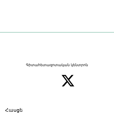
Գիտահետազոտական կենտրոն
Հասցե