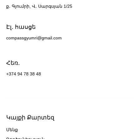
ք․ Գյումրի, Վ․ Սարգսյան 1/25
7 slots casino
Էլ․ հասցե
compassgyumri@gmail.com
Հեռ․
+374 94 78 38 48
Կայքի Քարտեզ
Մենք