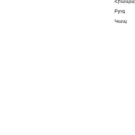
Հրապար
Բլոգ
Կապ