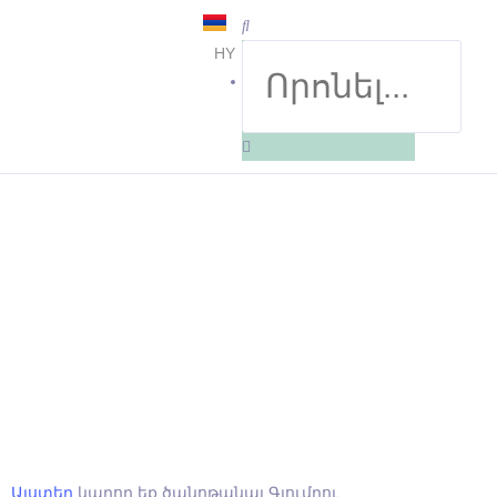
HY
EN
Այստեղ
կարող եք ծանոթանալ Գյումրու