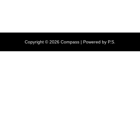
Copyright © 2026 Compass | Powered by P.S.