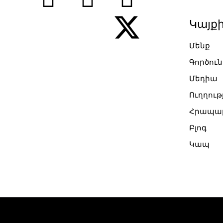
Կայք
Մենք
Գործուն
Մեդիա
Ուղղութ
Հրապար
Բլոգ
Կապ