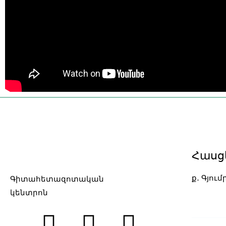
Հասց
ք․ Գյում
Գիտահետազոտական
7 slots ca
կենտրոն