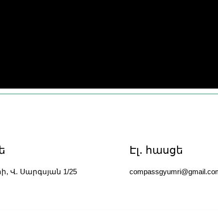
ե
Էլ․ հասցե
րի, Վ․ Սարգսյան 1/25
compassgyumri@gmail.co
sino