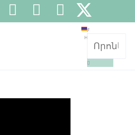
HY
EN