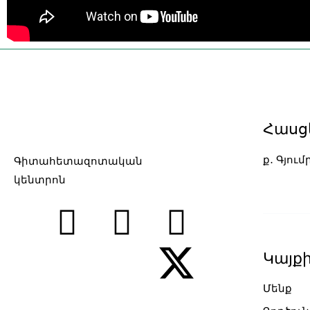
Հասց
ք․ Գյում
Գիտահետազոտական
7 slots ca
կենտրոն
Կայք
Մենք