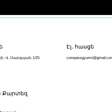
ե
Էլ․ հասցե
րի, Վ․ Սարգսյան 1/25
compassgyumri@gmail.co
sino
ի Քարտեզ