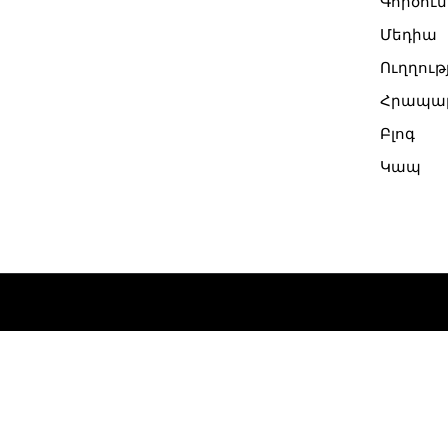
Գործուն
Մեդիա
Ուղղութ
Հրապար
Բլոգ
Կապ