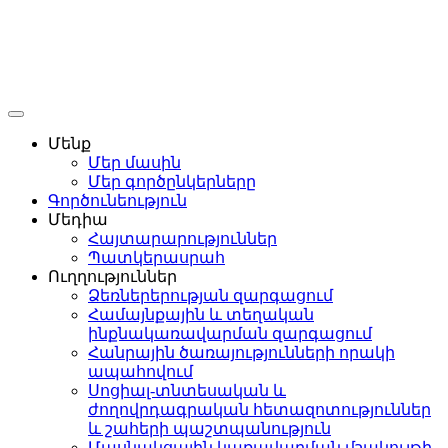
Մենք
Մեր մասին
Մեր գործընկերները
Գործունեություն
Մեդիա
Հայտարարություններ
Պատկերասրահ
Ուղղություններ
Ձեռներերության զարգացում
Համայնքային և տեղական
ինքնակառավարման զարգացում
Հանրային ծառայությունների որակի
ապահովում
Սոցիալ-տնտեսական և
ժողովրդագրական հետազոտություններ
և շահերի պաշտպանություն
Մասնակցային կառավարման մշակույթի