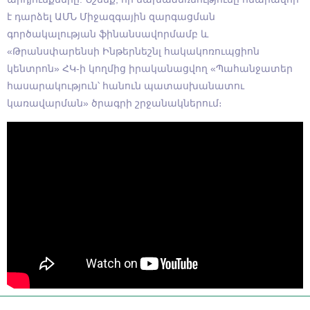
է դարձել ԱՄՆ Միջազգային զարգացման
գործակալության ֆինանսավորմամբ և
«Թրանսփարենսի Ինթերնեշնլ հակակոռուպցիոն
կենտրոն» ՀԿ-ի կողմից իրականացվող «Պահանջատեր
հասարակություն՝ հանուն պատասխանատու
կառավարման» ծրագրի շրջանակներում։