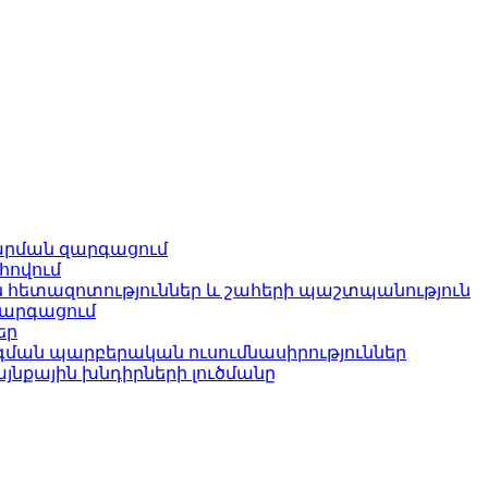
արման զարգացում
հովում
հետազոտություններ և շահերի պաշտպանություն
զարգացում
եր
ւգման պարբերական ուսումնասիրություններ
յնքային խնդիրների լուծմանը