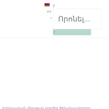
HY
EN
Եվրոպական միության կողմից ֆինանսավորվող